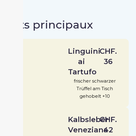
Plats principaux
Linguini
CHF.
ai
36
Tartufo
frischer schwarzer
Trüffel am Tisch
gehobelt +10
Kalbsleber
CHF.
Veneziana
42