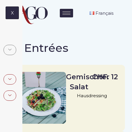
X
Français
Entrées
Gemischter
CHF. 12
Salat
Hausdressing