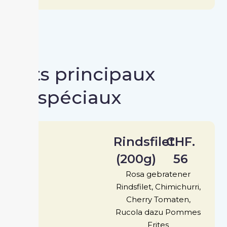
Plats principaux
spéciaux
Rindsfilet
CHF.
(200g)
56
Rosa gebratener
Rindsfilet, Chimichurri,
Cherry Tomaten,
Rucola dazu Pommes
Frites