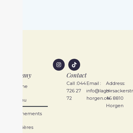
Company
Contact
Call :044
Email :
Address:
Home
726 27
info@lago-
Hirsackerst
72
horgen.ch
46 8810
Menu
Horgen
Événements
Carrières