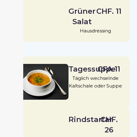
Grüner
CHF. 11
Salat
Hausdressing
Tagessuppe
CFA 11
Täglich wechselnde
Kaltschale oder Suppe
Rindstartar
CHF.
26