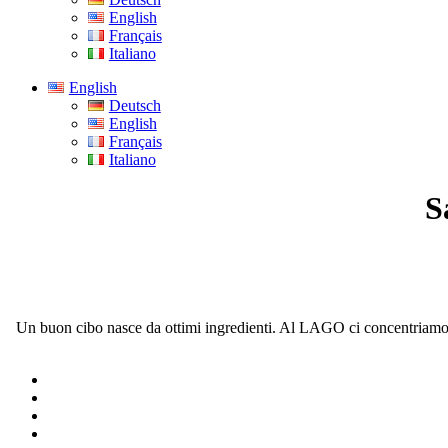
English
Français
Italiano
English
Deutsch
English
Français
Italiano
S
Un buon cibo nasce da ottimi ingredienti. Al LAGO ci concentriamo sull